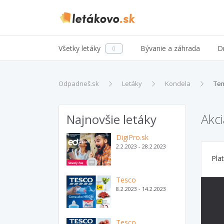
Všetky letáky
Bývanie a záhrada
D
0
Odpadneš.sk
Letáky
Kondela
Te
Akc
Najnovšie letáky
DigiPro.sk
2.2.2023 - 28.2.2023
Pla
Tesco
8.2.2023 - 14.2.2023
Tesco