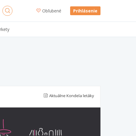
Obľubené
Prihlásenie
rkety
Aktuálne Kondela letáky