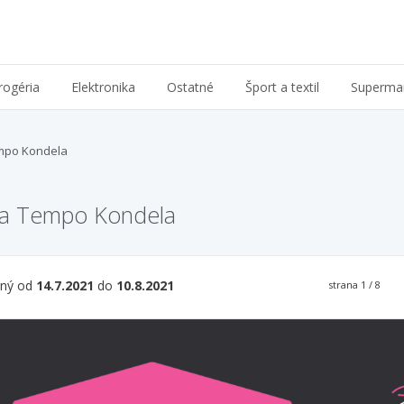
rogéria
Elektronika
Ostatné
Šport a textil
Superma
mpo Kondela
ia Tempo Kondela
tný od
14.7.2021
do
10.8.2021
strana
1
/ 8