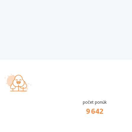
počet ponúk
9 642