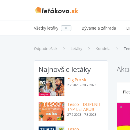
Všetky letáky
Bývanie a záhrada
D
0
Odpadneš.sk
Letáky
Kondela
Tem
Akc
Najnovšie letáky
DigiPro.sk
2.2.2023 - 28.2.2023
Pla
Tesco - DOPLNIT
TYP LETAKU!!!
27.2.2023 - 7.3.2023
Tesco