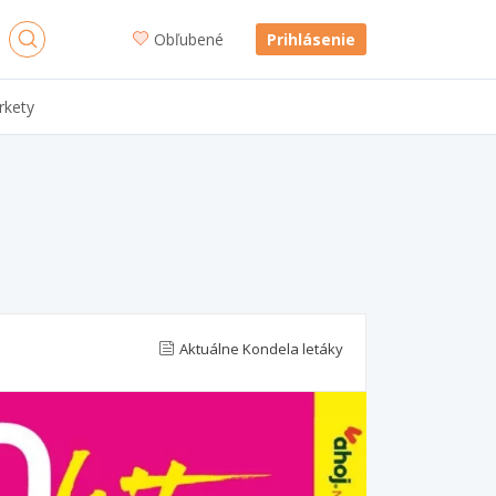
Obľubené
Prihlásenie
rkety
Aktuálne Kondela letáky