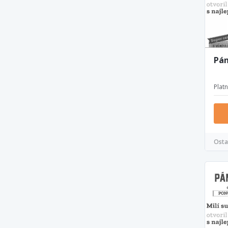
Pán
Plat
Osta