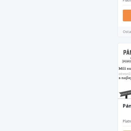
Plat
Osta
Pán
Plat