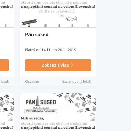
Pán sused
Platný od 14.11. do 20.11.2019
Zobraziť viac
 leták
Ostatné
Exspirovaný leták