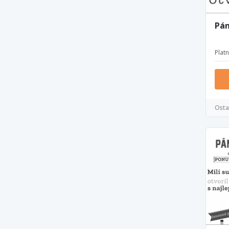
Pán
Plat
Osta