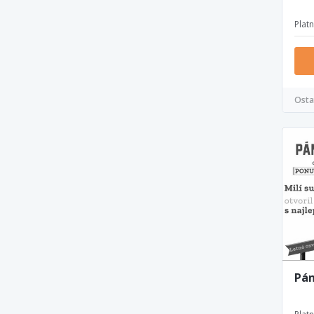
Plat
Osta
Pán