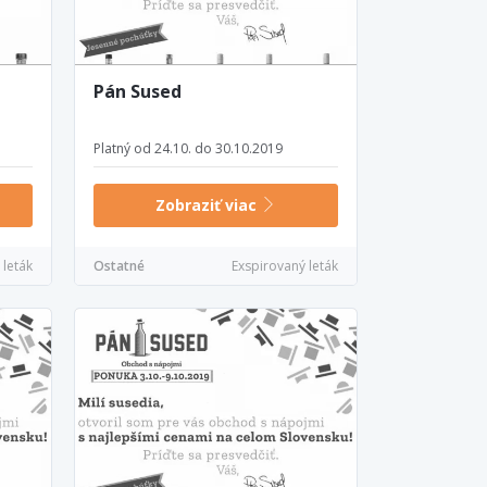
Pán Sused
Platný od 24.10. do 30.10.2019
Zobraziť viac
 leták
Ostatné
Exspirovaný leták