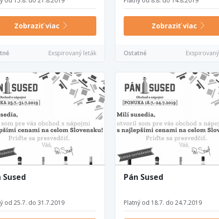
ný od 15.8. do 21.8.2019
Platný od 8.8. do 14.8.2019
Zobraziť viac
Zobraziť viac
tné
Exspirovaný leták
Ostatné
Exspirovaný
 Sused
Pán Sused
ný od 25.7. do 31.7.2019
Platný od 18.7. do 24.7.2019