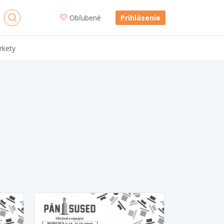
Obľubené
Prihlásenie
rkety