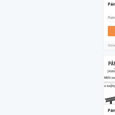
Pán
Plat
Osta
Pán