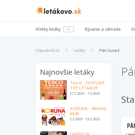
Všetky letáky
Bývanie a záhrada
D
0
Odpadneš.sk
Letáky
Pán Sused
Pá
Najnovšie letáky
Tesco - DOPLNIT
TYP LETAKU!!!
27.2.2023 - 7.3.2023
Sta
KORUNA - Akciový
leták
2.2.2023 - 15.2.2023
DigiPro.sk