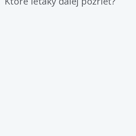
Ktoré letáky ďalej pozrieť?