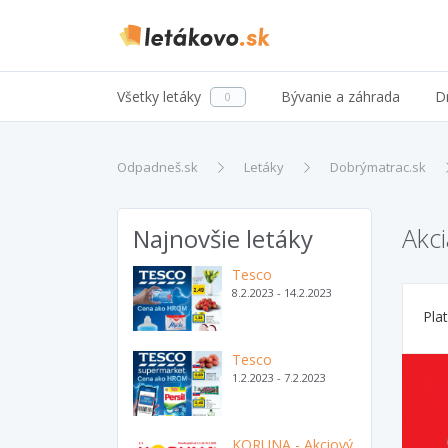
Všetky letáky
Bývanie a záhrada
D
0
Odpadneš.sk
Letáky
Dobrýmatrac.sk
Akc
Najnovšie letáky
Tesco
8.2.2023 - 14.2.2023
Pla
Tesco
1.2.2023 - 7.2.2023
KORUNA - Akciový