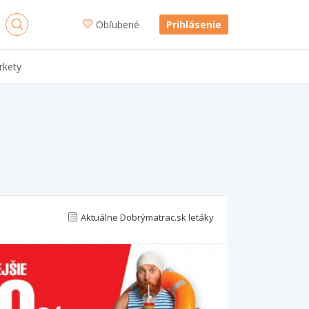
Obľubené
Prihlásenie
rkety
Aktuálne Dobrýmatrac.sk letáky