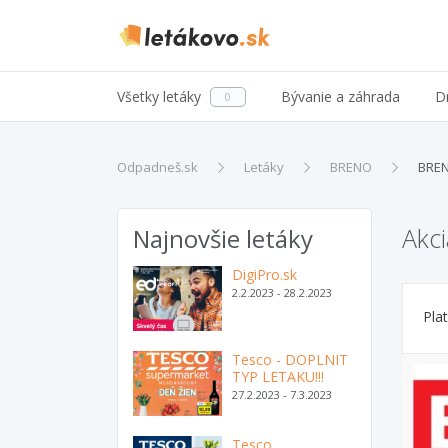
Všetky letáky
Bývanie a záhrada
D
0
Odpadneš.sk
Letáky
BRENO
BRE
Akc
Najnovšie letáky
DigiPro.sk
2.2.2023 - 28.2.2023
Pla
Tesco - DOPLNIT
TYP LETAKU!!!
27.2.2023 - 7.3.2023
Tesco