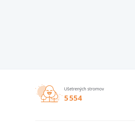
Ušetrených stromov
5 554