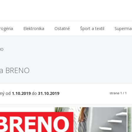
rogéria
Elektronika
Ostatné
Šport a textil
Superma
NO
ia BRENO
tný od
1.10.2019
do
31.10.2019
strana
1
/ 1