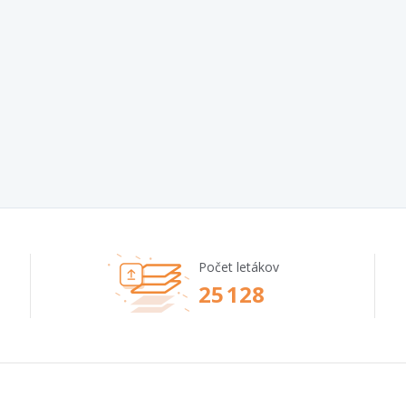
Počet letákov
25 128