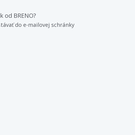
ák od BRENO?
távať do e-mailovej schránky