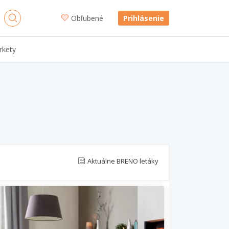
Obľubené
Prihlásenie
rkety
Aktuálne BRENO letáky