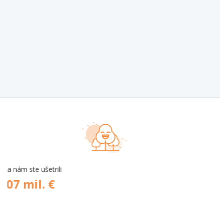
počet ponúk
9 649