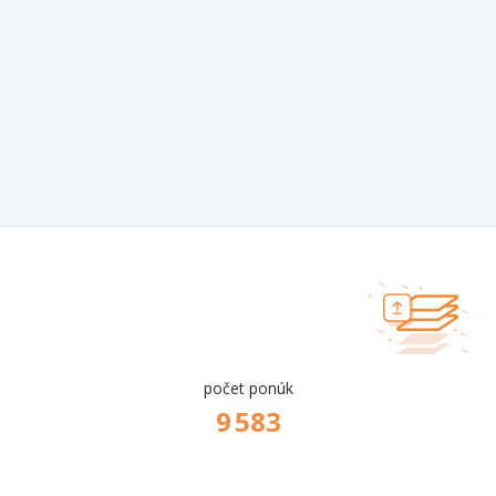
počet ponúk
9 583